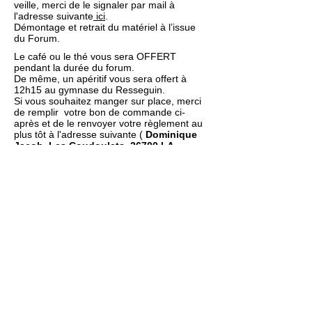
veille, merci de le signaler par mail à
l'adresse suivante
ici
.
Démontage et retrait du matériel à l’issue
du Forum.
Le café ou le thé vous sera OFFERT
pendant la durée du forum.
De même, un apéritif vous sera offert à
12h15 au gymnase du Resseguin.
Si vous souhaitez manger sur place, merci
de remplir votre bon de commande ci-
après et de le renvoyer votre règlement au
plus tôt à l'adresse suivante (
Dominique
Jacob, Les Coudoulets, 26700 LA
GARDE ADHEMAR
)accompagné de votre
règlement.
Le règlement s’effectue uniquement par
chèque à l'ordre du « Forum des Métiers et
de l’Orientation »
AUCUN REPAS NI SANDWICH NE SERA
RESERVÉ SANS LE REGLEMENT.
Nombre de repas
Plat chaud,
Fromage, Dessert, Vin, Café
13 €/repas
Nombre de sandwich poulet
Dessert, Vin , Café
6 €/sandwich